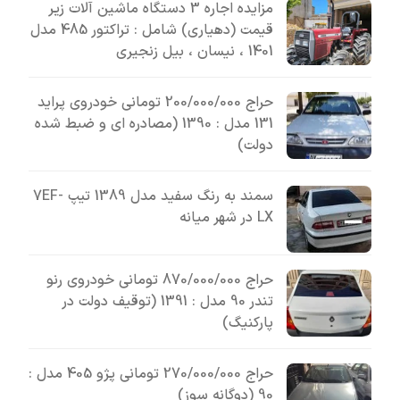
مزایده اجاره 3 دستگاه ماشین آلات زیر
قیمت (دهیاری) شامل : تراکتور 485 مدل
1401 ، نیسان ، بیل زنجیری
حراج 200/000/000 تومانی خودروی پراید
131 مدل : 1390 (مصادره ای و ضبط شده
دولت)
سمند به رنگ سفید مدل 1389 تیپ 7EF-
LX در شهر میانه
حراج 870/000/000 تومانی خودروی رنو
تندر 90 مدل : 1391 (توقیف دولت در
پارکنیگ)
حراج 270/000/000 تومانی پژو 405 مدل :
90 (دوگانه سوز)