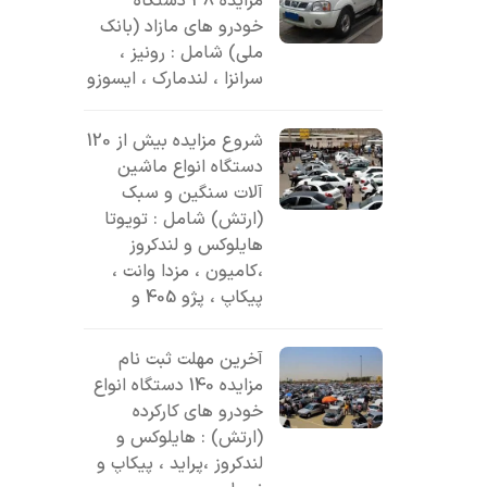
مزایده 38 دستگاه
خودرو های مازاد (بانک
ملی) شامل : رونیز ،
سرانزا ، لندمارک ، ایسوزو
شروع مزایده بیش از 120
دستگاه انواع ماشین
آلات سنگین و سبک
(ارتش) شامل : تویوتا
هایلوکس و لندکروز
،کامیون ، مزدا وانت ،
پیکاپ ، پژو 405 و
آخرین مهلت ثبت نام
مزایده 140 دستگاه انواع
خودرو های کارکرده
(ارتش) : هایلوکس و
لندکروز ،پراید ، پیکاپ و