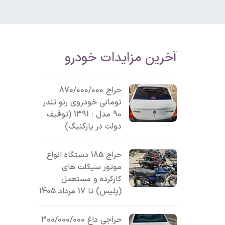
آخرین مزایدات خودرو
حراج 870/000/000
تومانی خودروی رنو تندر
90 مدل : 1391 (توقیف
دولت در پارکنیگ)
حراج 185 دستگاه انواع
موتور سیکلت های
کارکرده و مستعمل
(پلیس) تا 17 مرداد 1405
حراجی داغ 300/000/000