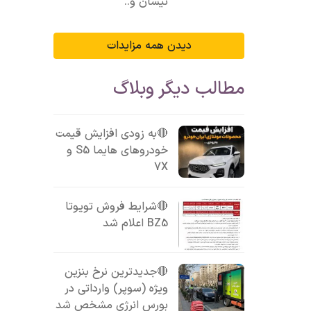
نیسان و..
دیدن همه مزایدات
مطالب دیگر وبلاگ
🔴به زودی افزایش قیمت
خودروهای هایما S5 و
7X
🔴شرایط فروش تویوتا
BZ5 اعلام شد
🔴جدیدترین نرخ بنزین
ویژه (سوپر) وارداتی در
بورس انرژی مشخص شد