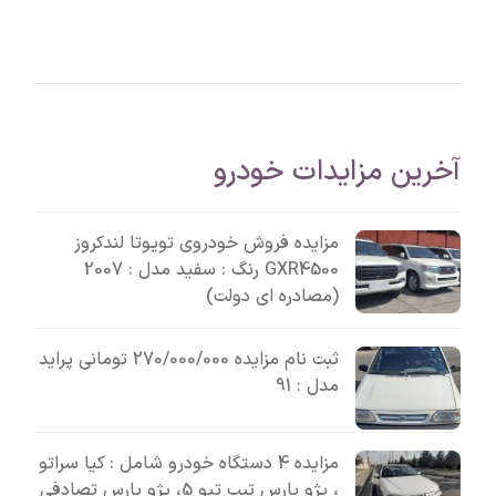
آخرین مزایدات خودرو
مزایده فروش خودروی تویوتا لندکروز
GXR4500 رنگ : سفید مدل : 2007
(مصادره ای دولت)
ثبت نام مزایده 270/000/000 تومانی پراید
مدل : 91
مزایده 4 دستگاه خودرو شامل : کیا سراتو
، پژو پارس تیپ تیو 5، پژو پارس تصادفی