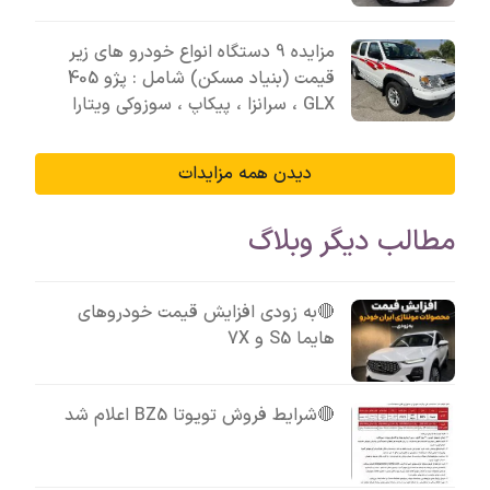
مزایده 9 دستگاه انواع خودرو های زیر
قیمت (بنیاد مسکن) شامل : پژو 405
GLX ، سرانزا ، پیکاپ ، سوزوکی ویتارا
دیدن همه مزایدات
مطالب دیگر وبلاگ
🔴به زودی افزایش قیمت خودروهای
هایما S5 و 7X
🔴شرایط فروش تویوتا BZ5 اعلام شد