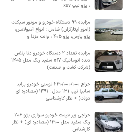
، پژو تیپ xuv
مزایده 99 دستگاه خودرو و موتور سیکلت
(امور ایثارگران) شامل : انواع آمبولانس،
پژو پارس، پژو 405 ، وانت مزدا و
مزایده تعداد 2 دستگاه خودرو دنا پلاس
دنده اتوماتیک ef7 سفید رنگ مدل ۱۴۰۵
(شرکت کشت و صنعت)
حراج 240/000/000 تومنی خودرو پراید
سایپا تیپ ۱۳۱ مدل : 1391 (مصادره ای
دولت) + نظر کارشناسی
حراجی زیر قیمت خودرو سواری پژو 206
رنگ سفید مدل 1400 (مصادره ای) + نظر
کارشناس