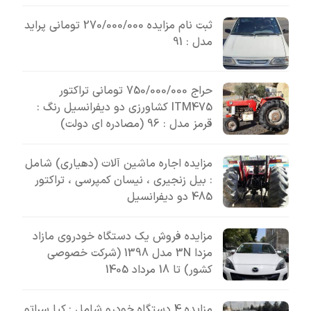
ثبت نام مزایده 270/000/000 تومانی پراید
مدل : 91
حراج 750/000/000 تومانی تراکتور
ITM475 کشاورزی دو دیفرانسیل رنگ :
قرمز مدل : 96 (مصادره ای دولت)
مزایده اجاره ماشین آلات (دهیاری) شامل
: بیل زنجیری ، نیسان کمپرسی ، تراکتور
485 دو دیفرانسیل
مزایده فروش یک دستگاه خودروی مازاد
مزدا 3N مدل 1398 (شرکت خصوصی
کشور) تا 18 مرداد 1405
مزایده 4 دستگاه خودرو شامل : کیا سراتو