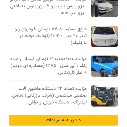
، پژو پارس تیپ تیو 5، پژو پارس تصادفی
، پژو تیپ xuv
حراج 870/000/000 تومانی خودروی رنو
تندر 90 مدل : 1391 (توقیف دولت در
پارکنیگ)
مزایده 620/000/000 تومانی نیسان زامیاد
رنگ : آبی مدل : 1385 (مصادره ای دولت)
+ نظر کارشناس
مزایده تعداد 22 دستگاه ماشین آلات
صنعتی مستعمل (شرکت بازرگانی) شامل :
لیفتراک ، دستگاه جوش و تراش
دیدن همه مزایدات