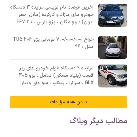
آخرین فرصت نام نویسی مزایده 3 دستگاه
خودرو های مازاد و کارکرده (هلال احمر
ایران) : رنو مگان ، پژو پارس ، دنا EF7
حراج 700/000/000 تومانی پژو 206 TU5
مدل : 96
مزایده 9 دستگاه انواع خودرو های زیر
قیمت (بنیاد مسکن) شامل : پژو 405
GLX ، سرانزا ، پیکاپ ، سوزوکی ویتارا
دیدن همه مزایدات
مطالب دیگر وبلاگ