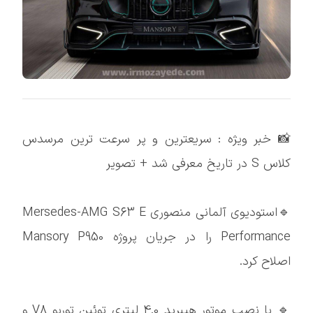
📸 خبر ویژه : سریعترین و پر سرعت ترین مرسدس
کلاس S در تاریخ معرفی شد + تصویر
🔹استودیوی آلمانی منصوری Mersedes-AMG S63 E
Performance را در جریان پروژه Mansory P950
اصلاح کرد.
🔹 با نصب موتور هیبرید 4.0 لیتری توئین توربو V8 و