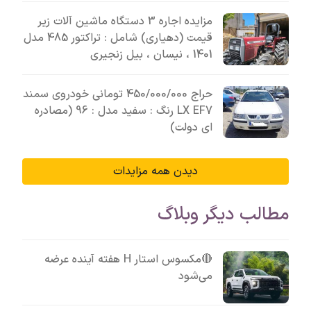
مزایده اجاره 3 دستگاه ماشین آلات زیر
قیمت (دهیاری) شامل : تراکتور 485 مدل
1401 ، نیسان ، بیل زنجیری
حراج 450/000/000 تومانی خودروی سمند
LX EF7 رنگ : سفید مدل : 96 (مصادره
ای دولت)
دیدن همه مزایدات
مطالب دیگر وبلاگ
🔴مکسوس استار H هفته آینده عرضه
می‌شود