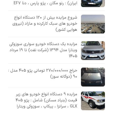
ایران) : رنو مگان ، پژو پارس ، دنا EF7
شروع مزایده بیش از 120 دستگاه انواع
خودرو های سبک کارکرده و مازاد (نیروی
هوایی کشور)
مزایده یک دستگاه خودرو سواری سوزوکی
ویتارا مدل 1394 (شرکت نفت) تا 19 مرداد
1405
حراج 270/000/000 تومانی پژو 405 مدل :
90 (دوگانه سوز)
مزایده 9 دستگاه انواع خودرو های زیر
قیمت (بنیاد مسکن) شامل : پژو 405
GLX ، سرانزا ، پیکاپ ، سوزوکی ویتارا