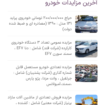
آخرین مزایدات خودرو
حراج 200/000/000 تومانی خودروی پراید
131 مدل : 1390 (مصادره ای و ضبط شده
دولت)
مزایده عمومی تعداد 3 دستگاه خودروی
کارکرده (شرکت قند) شامل : دنا EF7 ،
سمند سورن EF7
مزایده تعدادی خودرو مستعمل قابل
شماره گذاری (شرکت پشتیبان) شامل :
جرثقیل ، وانت مزدا، پژو پارس
،سمند،آمبولانس
مزایده فروش تعدادی از ماشین آلات مازاد
برنیاز (شرکت معتبر) شامل : کشنده ،