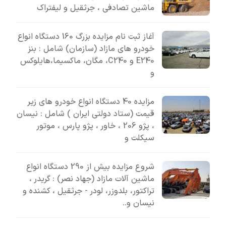
ماشین تصادفی ، جرثقیل و لیفتراک
آغاز ثبت نام مزایده بزرگ 160 دستگاه انواع
خودرو های مازاد (سازمان) شامل : بنز
E240 و C240، مگان، ماکسیما،هایلوکس
و
مزایده 40 دستگاه انواع خودرو های زیر
قیمت (ستاد دولتی ایران ) شامل : نیسان
، پژو 206 ، خاور ، پژو پارس ، موتور
سیکلت و
شروع مزایده بیش از 290 دستگاه انواع
ماشین آلات مازاد (جهاد نصر) : گریدر ،
تراکتور، بلدوزر، لودر - جرثقیل ، کشنده و
نیسان و..