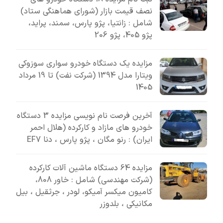
نصف قیمت بازار (شورای هماهنگی ستاد)
شامل : زانتیا، پژو پارس، سمند، پراید،
پژو 405، پژو 206
مزایده یک دستگاه خودرو سواری سوزوکی
ویتارا مدل 1394 (شرکت نفت) تا 19 مرداد
1405
آخرین فرصت نام نویسی مزایده 3 دستگاه
خودرو های مازاد و کارکرده (هلال احمر
ایران) : رنو مگان ، پژو پارس ، دنا EF7
مزایده 64 دستگاه ماشین آلات کارکرده
(شرکت مهندسی) شامل : خاور 808،
کامیون میکسر آمیکو، لودر ، جرثقیل ، بیل
مکانیکی ، بلدوزر