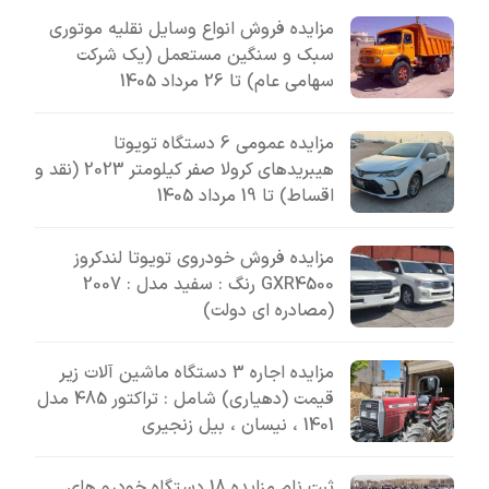
مزایده فروش انواع وسایل نقلیه موتوری
سبک و سنگین مستعمل (یک شرکت
سهامی عام) تا 26 مرداد 1405
مزایده عمومی 6 دستگاه تویوتا
هیبریدهای کرولا صفر کیلومتر 2023 (نقد و
اقساط) تا 19 مرداد 1405
مزایده فروش خودروی تویوتا لندکروز
GXR4500 رنگ : سفید مدل : 2007
(مصادره ای دولت)
مزایده اجاره 3 دستگاه ماشین آلات زیر
قیمت (دهیاری) شامل : تراکتور 485 مدل
1401 ، نیسان ، بیل زنجیری
ثبت نام مزایده 18 دستگاه خودرو های