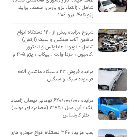
نصف قیمت بازار (شورای هماهنگی ستاد)
شامل : زانتیا، پژو پارس، سمند، پراید،
پژو 405، پژو 206
شروع مزایده بیش از 120 دستگاه انواع
ماشین آلات سنگین و سبک (ارتش)
شامل : تویوتا هایلوکس و لندکروز
،کامیون ، مزدا وانت ، پیکاپ ، پژو 405 و
مزایده فروش 23 دستگاه ماشین آلات
فرسوده سبک و سنگین
مزایده 620/000/000 تومانی نیسان زامیاد
رنگ : آبی مدل : 1385 (مصادره ای دولت)
+ نظر کارشناس
بمب مزایده 340 دستگاه انواع خودرو های