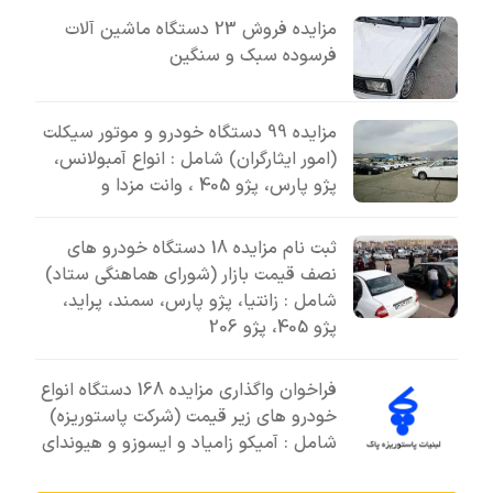
مزایده فروش 23 دستگاه ماشین آلات
فرسوده سبک و سنگین
مزایده 99 دستگاه خودرو و موتور سیکلت
(امور ایثارگران) شامل : انواع آمبولانس،
پژو پارس، پژو 405 ، وانت مزدا و
ثبت نام مزایده 18 دستگاه خودرو های
نصف قیمت بازار (شورای هماهنگی ستاد)
شامل : زانتیا، پژو پارس، سمند، پراید،
پژو 405، پژو 206
فراخوان واگذاری مزایده 168 دستگاه انواع
خودرو های زیر قیمت (شرکت پاستوریزه)
شامل : آمیکو زامیاد و ایسوزو و هیوندای