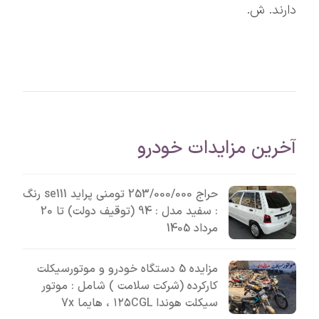
دارند. ش.
آخرین مزایدات خودرو
حراج 253/000/000 تومنی پراید se111 رنگ
: سفید مدل : 94 (توقیف دولت) تا 20
مرداد 1405
مزایده 5 دستگاه خودرو و موتورسیکلت
کارکرده (شرکت سلامت ) شامل : موتور
سیکلت هوندا ۱۲۵CGL ، هایما 7x