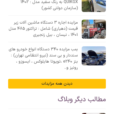
QUIKGX به رنگ سفید مدل : 1402
(سازمان دولتی کشور)
مزایده اجاره 3 دستگاه ماشین آلات زیر
قیمت (دهیاری) شامل : تراکتور 485 مدل
1401 ، نیسان ، بیل زنجیری
بمب مزایده 340 دستگاه انواع خودرو های
سنددار و بی سند (نیرو انتظامی تهران) :
بنز e240 ،تویوتا هایلوکس ، ایسوزو ،
رونیز و..
دیدن همه مزایدات
مطالب دیگر وبلاگ