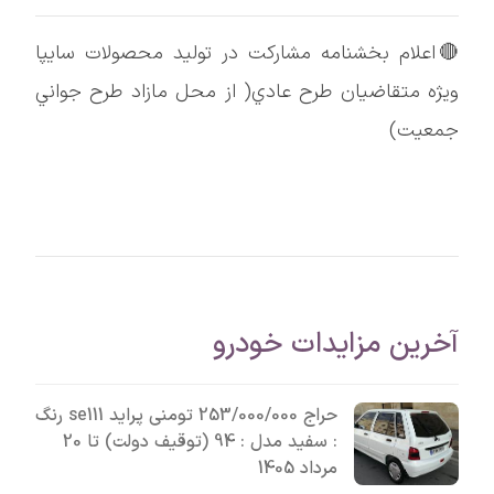
🔴اعلام بخشنامه مشاركت در توليد محصولات سايپا
ويژه متقاضيان طرح عادي( از محل مازاد طرح جواني
جمعيت)
آخرین مزایدات خودرو
حراج 253/000/000 تومنی پراید se111 رنگ
: سفید مدل : 94 (توقیف دولت) تا 20
مرداد 1405