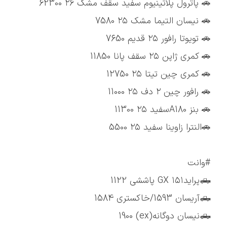
🚗 پاترول پلاتینیوم سفید سقف مشک ۲۶ 62300
🚗 نیسان التیما مشک ۲۵ 7580
🚗 تویوتا رافور ۲۵ قدیم 7650
🚗 کمری ژاپن ۲۵ سقف پانا 11850
🚗 کمری چین تیتا ۲۵ 12750
🚗 رافور چین ۲ دف ۲۵ 11000
🚗 بنز A180سفید ۲۵ 11300
🚗النترا زاوینا سفید ۲۵ 5500
#وانت
🛻پراید۱۵۱ GX پاششی 1122
🛻آریسان 1593/خاکستری 1584
🛻نیسان دوگانه(ex) 1900