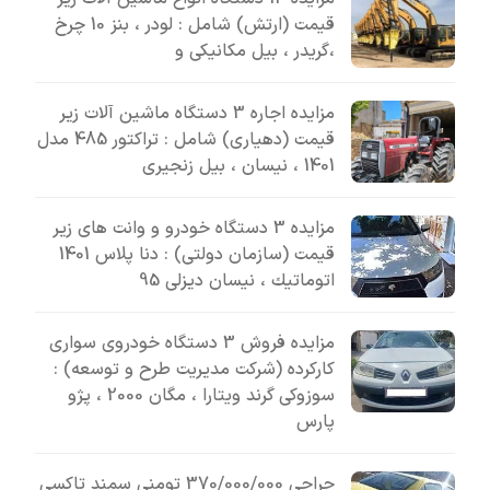
قیمت (ارتش) شامل : لودر ، بنز 10 چرخ
،گریدر ، بیل مکانیکی و
مزایده اجاره 3 دستگاه ماشین آلات زیر
قیمت (دهیاری) شامل : تراکتور 485 مدل
1401 ، نیسان ، بیل زنجیری
مزایده 3 دستگاه خودرو و وانت های زیر
قیمت (سازمان دولتی) : دنا پلاس 1401
اتوماتيك ، نیسان دیزلی 95
مزایده فروش 3 دستگاه خودروی سواری
کارکرده (شرکت مدیریت طرح و توسعه) :
سوزوکی گرند ویتارا ، مگان 2000 ، پژو
پارس
حراجی 370/000/000 تومنی سمند تاکسی