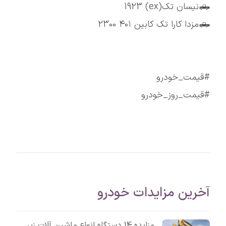
🛻نیسان تک(ex) 1923
🛻مزدا کارا تک کابین ۴۰۱ 2300
#قیمت_خودرو
#قیمت_روز_خودرو
آخرین مزایدات خودرو
مزایده 14 دستگاه انواع ماشین آلات زیر