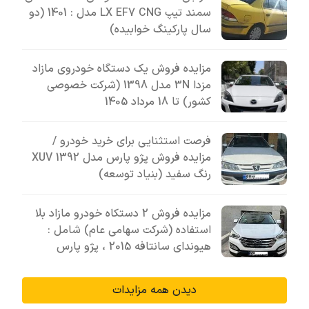
سمند تیپ LX EF7 CNG مدل : 1401 (دو
سال پارکینگ خوابیده)
مزایده فروش یک دستگاه خودروی مازاد
مزدا 3N مدل 1398 (شرکت خصوصی
کشور) تا 18 مرداد 1405
فرصت استثنایی برای خرید خودرو /
مزایده فروش پژو پارس مدل 1392 XUV
رنگ سفید (بنیاد توسعه)
مزایده فروش 2 دستکاه خودرو مازاد بلا
استفاده (شرکت سهامی عام) شامل :
هیوندای سانتافه 2015 ، پژو پارس
دیدن همه مزایدات