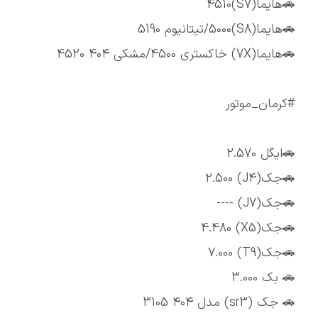
🚗هایما(S7)4510
🚗هایما(S8)5000/تیتانیوم 5190
🚗هایما(7X) خاکستری 4500/مشکی ۴۰۴ 4520
#کرمان_موتور
🚗ایگل 2.570
🚗جک(J4) 2.500
🚗جک(J7) ----
🚗جک(X5) 4.480
🚗جک(T9) 7.000
🚗 بک 3.000
🚗 جک (sr3) مدل ۴۰۴ 3105