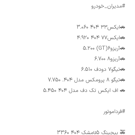
#مدیران_خودرو
🚗ایکس۳۳ ۴۰۴ 3.060
🚗ایکس۷۷ ۴۰۴ 4.920
🚗آریزو۶(GT) 5.200
🚗آریزو۸ 6.700
🚗تیگو۷ دودف 6.510
🚗تیگو ۸ پرومکس مدل ۴۰۴. 7.750
🚗 اف ایکس تک دف مدل ۴۰۴ 5.450
#فرداموتور
🚕 بیجینگ u5مشک ۴۰۴ 3360