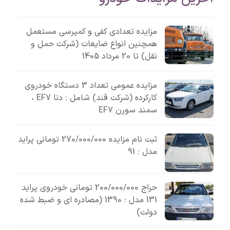
مزایده تعدادی کفی و کمپرسی مستعمل
همچنین انواع ضایعات (شرکت حمل و
نقل) تا 20 مرداد 1405
مزایده عمومی تعداد 3 دستگاه خودروی
کارکرده (شرکت قند) شامل : دنا EF7 ،
سمند سورن EF7
ثبت نام مزایده 270/000/000 تومانی پراید
مدل : 91
حراج 200/000/000 تومانی خودروی پراید
131 مدل : 1390 (مصادره ای و ضبط شده
دولت)