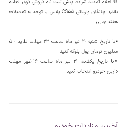
🛑 اعلام تمدید شرایط پیش ثبت نام فروش فوق العاده
نقدی چانگان وارداتی CS55 پلاس با توجه به تعطیلات
هفته جاری
▪️تا تاریخ شنبه ٢٠ تیر ماه ساعت ٢۳ مهلت دارید ۵٠٠
میلیون تومان پول بلوکه کنید
▪️تا تاریخ یکشنبه ٢١ تیر ماه ساعت ١۶ ظهر مهلت
دارین خودرو انتحاب کنید
آخرین مزایدات خودرو