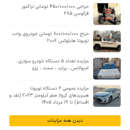
حراجی 450/000/000 تومانی تراکتور
فرگوسن 285
حراج 800/000/000 تومانی خودروی وانت
تویوتا هایلوکس 2006
مزایده تعداد 5 دستگاه خودرو سواری :
آمبولانس ، پراید ، سمند ، پژو
مزایده عمومی 6 دستگاه تویوتا
هیبریدهای کرولا صفر کیلومتر 2023 (نقد و
اقساط) تا 19 مرداد 1405
دیدن همه مزایدات