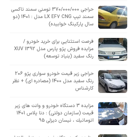
حراجی 370/000/000 تومنی سمند تاکسی
سمند تیپ LX EF7 CNG مدل : 1401 (دو
سال پارکینگ خوابیده)
فرصت استثنایی برای خرید خودرو /
مزایده فروش پژو پارس مدل 1392 XUV
رنگ سفید (بنیاد توسعه)
حراجی زیر قیمت خودرو سواری پژو 206
رنگ سفید مدل 1400 (مصادره ای) + نظر
کارشناس
مزایده 3 دستگاه خودرو و وانت های زیر
قیمت (سازمان دولتی) : دنا پلاس 1401
اتوماتيك ، نیسان دیزلی 95