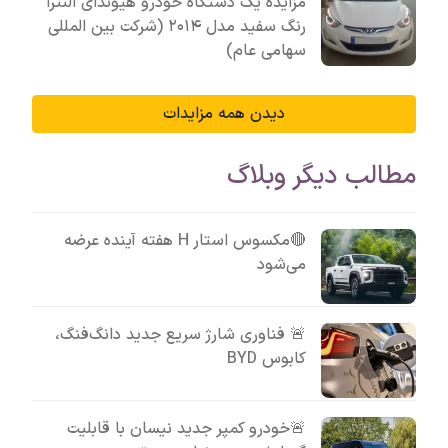
مزایده یک دستگاه خودرو هیوندای النترا
رنگ سفید مدل ۲۰۱۴ (شرکت بین المللی
سهامی عام)
دیدن همه مزایدات
مطالب دیگر وبلاگ
🔴مکسوس استار H هفته آینده عرضه
می‌شود
🚨 فناوری شارژ سریع جدید دانگ‌فنگ،
کابوس BYD
🚨خودرو کمپر جدید نیسان با قابلیت