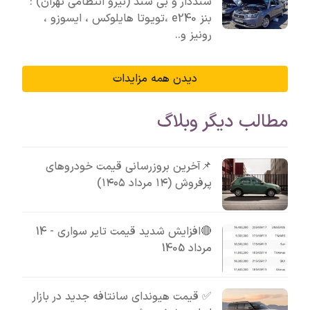
سنددار و بی سند (نیرو انتظامی تهران) :
بنز e240 ،تویوتا هایلوکس ، ایسوزو ،
رونیز و..
دیدن همه مزایدات
مطالب دیگر وبلاگ
📌آخرین بروزرسانی قیمت خودروهای
پرفروش (۱۴ مرداد ۱۴۰۵)
🔴افزایش شدید قیمت تایر سواری - 14
مرداد 1405
✅ قیمت هیوندای سانتافه جدید در بازار