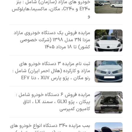
خودرو های مازاد (سازمان) شامل : بنز
E240 و C240، مگان، ماکسیما،هایلوکس
و
مزایده فروش یک دستگاه خودروی مازاد
مزدا 3N مدل 1398 (شرکت خصوصی
کشور) تا 18 مرداد 1405
ثبت نام مزایده 3 دستگاه خودرو های
مازاد و کارکرده (هلال احمر ایران) شامل :
رنو مگان ، پژو پارس XU7 ، دنا EF7
مزایده فروش 6 دستگاه خودرو شامل :
پیکان ، پژو GLXI ، سمند LX ، اتاق
کامیون کمپرسی
بمب مزایده 340 دستگاه انواع خودرو های