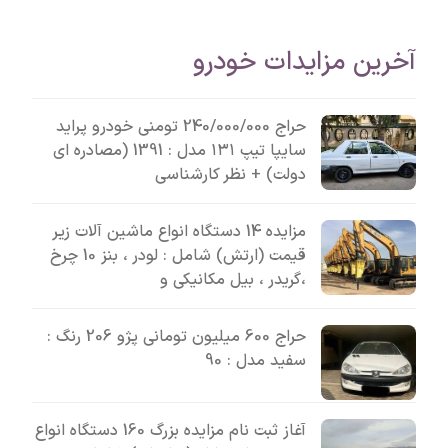
آخرین مزایدات خودرو
حراج 240/000/000 تومنی خودرو پراید
سایپا تیپ ۱۳۱ مدل : 1391 (مصادره ای
دولت) + نظر کارشناسی
مزایده 14 دستگاه انواع ماشین آلات زیر
قیمت (ارتش) شامل : لودر ، بنز 10 چرخ
،گریدر ، بیل مکانیکی و
حراج 600 میلیون تومانی پژو 206 رنگ :
سفید مدل : 90
آغاز ثبت نام مزایده بزرگ 160 دستگاه انواع