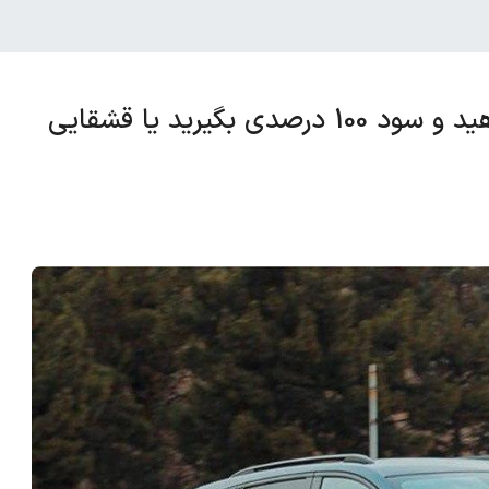
خداحافظی با لاماری ایما؛ انصراف بدهید و سود 100 درصدی بگیرید یا قشقایی