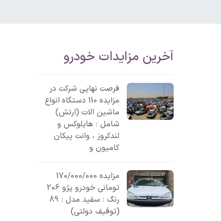
آخرین مزایدات خودرو
فرصت نهایی شرکت در
مزایده 110 دستگاه انواع
ماشین الات (ارتش)
شامل : هایلوکس و
لندکروز ، وانت پیکان
کامیون و
مزایده 170/000/000
تومانی خودرو پژو 206
رنگ : سفید مدل : 89
(توقیف دولتی)