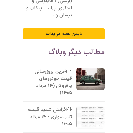
(ارتش) : هایلوکس و
لندکروز ،پراید ، پیکاپ و
نیسان و..
دیدن همه مزایدات
مطالب دیگر وبلاگ
📌آخرین بروزرسانی
قیمت خودروهای
پرفروش (۱۴ مرداد
۱۴۰۵)
🔴افزایش شدید قیمت
تایر سواری - 14 مرداد
1405