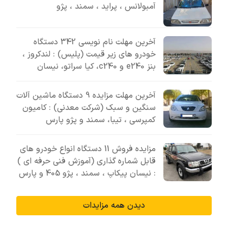
آمبولانس ، پراید ، سمند ، پژو
آخرین مهلت نام نویسی 342 دستگاه
خودرو های زیر قیمت (پلیس) : لندکروز ،
بنز e240 و c240، کیا سراتو، نیسان
آخرین مهلت مزایده 9 دستگاه ماشین آلات
سنگین و سبک (شرکت معدنی) : کامیون
کمپرسی ، تیبا، سمند و پژو پارس
مزایده فروش 11 دستگاه انواع خودرو های
قابل شماره گذاری (آموزش فنی حرفه ای )
: نیسان پیکاپ ، سمند ، پژو 405 و پارس
دیدن همه مزایدات