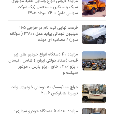
مزایده فروش انواع وسایل نقلیه موتوری
سبک و سنگین مستعمل (یک شرکت
سهامی عام) تا 26 مرداد 1405
فرصت نهایی ثبت نام در حراجی 145
میلیون تومانی پراید مدل : 1381 ( دوگانه
سوز) / مصادره ای دولت
مزایده 40 دستگاه انواع خودرو های زیر
قیمت (ستاد دولتی ایران ) شامل : نیسان
، پژو 206 ، خاور ، پژو پارس ، موتور
سیکلت و
حراج 800/000/000 تومانی خودروی وانت
تویوتا هایلوکس 2006
مزایده تعداد 5 دستگاه خودرو سواری :