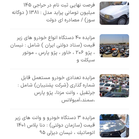
فرصت نهایی ثبت نام در حراجی 145
میلیون تومانی پراید مدل : 1381 ( دوگانه
سوز) / مصادره ای دولت
مزایده 40 دستگاه انواع خودرو های زیر
قیمت (ستاد دولتی ایران ) شامل : نیسان
، پژو 206 ، خاور ، پژو پارس ، موتور
سیکلت و
مزایده تعدادی خودرو مستعمل قابل
شماره گذاری (شرکت پشتیبان) شامل :
جرثقیل ، وانت مزدا، پژو پارس
،سمند،آمبولانس
مزایده 3 دستگاه خودرو و وانت های زیر
قیمت (سازمان دولتی) : دنا پلاس 1401
اتوماتيك ، نیسان دیزلی 95