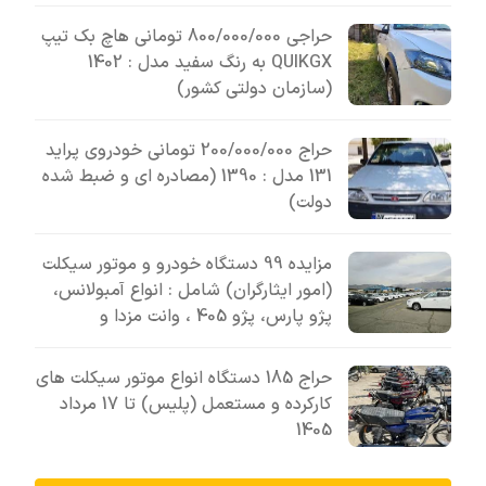
حراجی 800/000/000 تومانی ھاچ بک تیپ
QUIKGX به رنگ سفید مدل : 1402
(سازمان دولتی کشور)
حراج 200/000/000 تومانی خودروی پراید
131 مدل : 1390 (مصادره ای و ضبط شده
دولت)
مزایده 99 دستگاه خودرو و موتور سیکلت
(امور ایثارگران) شامل : انواع آمبولانس،
پژو پارس، پژو 405 ، وانت مزدا و
حراج 185 دستگاه انواع موتور سیکلت های
کارکرده و مستعمل (پلیس) تا 17 مرداد
1405