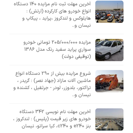
آخرین مهلت ثبت نام مزایده 140 دستگاه
انواع خودرو های کارکرده (ارتش) :
هایلوکس و لندکروز ،پراید ، پیکاپ و
نیسان و..
مزایده 205/000/000 تومانی خودرو
سواري پرايد سفيد رنگ مدل 1386
(توقیفی دولت)
شروع مزایده بیش از 290 دستگاه انواع
ماشین آلات مازاد (جهاد نصر) : گریدر ،
تراکتور، بلدوزر، لودر - جرثقیل ، کشنده و
نیسان و..
آخرین مهلت نام نویسی 342 دستگاه
خودرو های زیر قیمت (پلیس) : لندکروز ،
بنز e240 و c240، کیا سراتو، نیسان