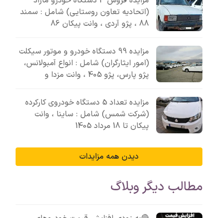
مزایده فروش 3 دستگاه خودرو مازاد
(اتحادیه تعاون روستایی) شامل : سمند
88 ، پژو آردی ، وانت پیکان 86
مزایده 99 دستگاه خودرو و موتور سیکلت
(امور ایثارگران) شامل : انواع آمبولانس،
پژو پارس، پژو 405 ، وانت مزدا و
مزایده تعداد 5 دستگاه خودروی کارکرده
(شرکت شمس) شامل : ساینا ، وانت
پیکان تا 18 مرداد 1405
دیدن همه مزایدات
مطالب دیگر وبلاگ