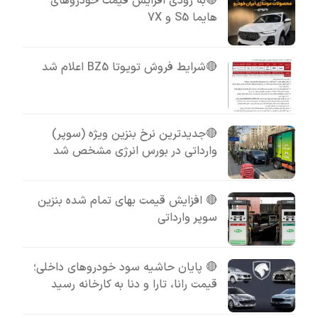
🔴به زودی افزایش قیمت خودروهای
هایما S5 و 7X
🔴شرایط فروش تویوتا BZ5 اعلام شد
🔴جدیدترین نرخ بنزین ویژه (سوپر)
وارداتی در بورس انرژی مشخص شد
🔴 افزایش قیمت بهای تمام شده بنزین
سوپر وارداتی
🔴 پایان حاشیه سود خودروهای داخلی؛
قیمت رانا، تارا و دنا به کارخانه رسید