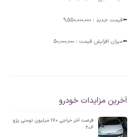
⬅️قیمت جدید : 9,550,000,000
⬅️میزان افزایش قیمت : 50,000,000
آخرین مزایدات خودرو
فرصت آخر حراجی 170 میلیون تومنی پژو
206