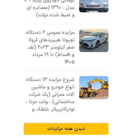
تومانی خودروی پراید 131
مدل : 1390 (مصادره ای
و ضبط شده دولت)
مزایده عمومی 6 دستگاه
تویوتا هیبریدهای کرولا
صفر کیلومتر 2023 (نقد
و اقساط) تا 19 مرداد
1405
شروع مزایده 13 دستگاه
انواع خودرو و ماشین
آلات عمرانی (یک شرکت
ساختمانی) : وانت مزدا ،
لودرکاترپیلار ،غلطک و
دیدن همه مزایدات