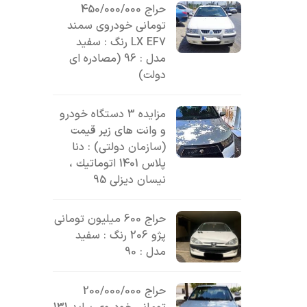
حراج 450/000/000
تومانی خودروی سمند
LX EF7 رنگ : سفید
مدل : 96 (مصادره ای
دولت)
مزایده 3 دستگاه خودرو
و وانت های زیر قیمت
(سازمان دولتی) : دنا
پلاس 1401 اتوماتيك ،
نیسان دیزلی 95
حراج 600 میلیون تومانی
پژو 206 رنگ : سفید
مدل : 90
حراج 200/000/000