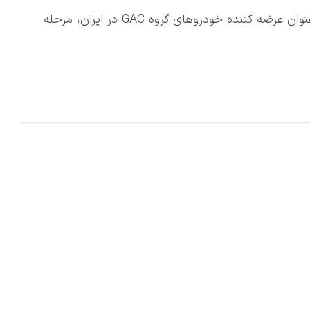
✅شنبه 23 خرداد جیران موتور (G-RUN Motor) به عنوان عرضه کننده خودروهای گروه GAC در ایران، مرحله