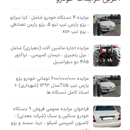
مزایده 4 دستگاه خودرو شامل : کیا سراتو
، پژو پارس تیپ تیو 5، پژو پارس تصادفی
، پژو تیپ xuv
مزایده اجاره ماشین آلات (دهیاری) شامل
: بیل زنجیری ، نیسان کمپرسی ، تراکتور
485 دو دیفرانسیل
مزایده 600/000/000 تومانی خودرو پژو
پارس تیپ TU5مدل 1392 (شهرداری) +
اسناد کامل دستگاه ها
فراخوان مزایده عمومی فروش 9 دستگاه
خودرو سنگین و سبک (شرکت معدنی) :
کامیون کمپرسی آمیکو ، تیبا، سمند و پژو