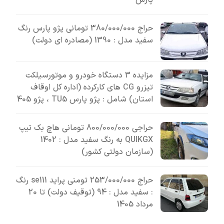
پارس
حراج 380/000/000 تومانی پژو پارس رنگ
سفید مدل : 1390 (مصادره ای دولت)
مزایده 3 دستگاه خودرو و موتورسیلکت
تیزرو CG های کارکرده (اداره کل اوقاف
استان) شامل : پژو پارس TU5 ، پژو 405
حراجی 800/000/000 تومانی ھاچ بک تیپ
QUIKGX به رنگ سفید مدل : 1402
(سازمان دولتی کشور)
حراج 253/000/000 تومنی پراید se111 رنگ
: سفید مدل : 94 (توقیف دولت) تا 20
مرداد 1405