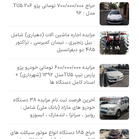
حراج 700/000/000 تومانی پژو 206 TU5
مدل : 96
مزایده اجاره ماشین آلات (دهیاری) شامل
: بیل زنجیری ، نیسان کمپرسی ، تراکتور
485 دو دیفرانسیل
مزایده 600/000/000 تومانی خودرو پژو
پارس تیپ TU5مدل 1392 (شهرداری) +
اسناد کامل دستگاه ها
آخرین فرصت ثبت نام مزایده 38 دستگاه
خودرو های مازاد (بانک ملی) شامل :
رونیز ، سرانزا ، لندمارک ، ایسوزو
حراج 185 دستگاه انواع موتور سیکلت های