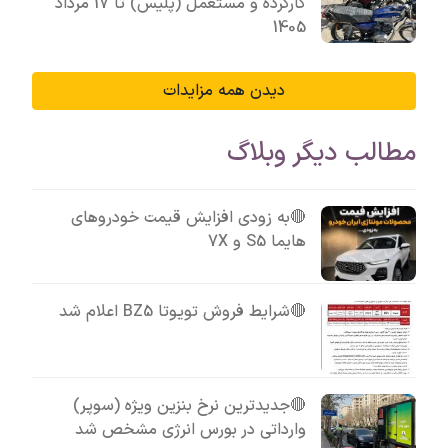
کارکرده و مستعمل (پلیس) تا 17 مرداد
1405
دیدن همه مزایدات
مطالب دیگر وبلاگ
🔴به زودی افزایش قیمت خودروهای
هایما S5 و 7X
🔴شرایط فروش تویوتا BZ5 اعلام شد
🔴جدیدترین نرخ بنزین ویژه (سوپر)
وارداتی در بورس انرژی مشخص شد