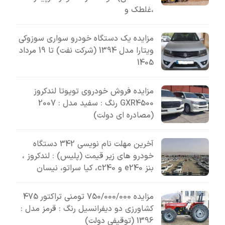
،غلطک و
مزایده یک دستگاه خودرو سواری سوزوکی
ویتارا مدل 1394 (شرکت نفت) تا 19 مرداد
1405
مزایده فروش خودروی تویوتا لندکروز
GXR4500 رنگ : سفید مدل : 2007
(مصادره ای دولت)
آخرین مهلت نام نویسی 342 دستگاه
خودرو های زیر قیمت (پلیس) : لندکروز ،
بنز e240 و c240، کیا سراتو، نیسان
مزایده 750/000/000 تومنی تراکتور 475
کشاورزی دو دیفرانسیل رنگ : قرمز مدل :
1396 (توقیفی دولت)