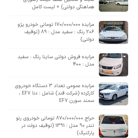
هماهنگی دولتی) + لیست کامل
مزایده 170/000/000 تومانی خودرو پژو
206 رنگ : سفید مدل : 89 (توقیف
دولتی)
مزایده فروش دولتی ساینا رنگ : سفید
مدل : 400
مزایده عمومی تعداد 3 دستگاه خودروی
کارکرده (شرکت قند) شامل : دنا EF7 ،
سمند سورن EF7
حراج 870/000/000 تومانی خودروی رنو
تندر 90 مدل : 1391 (توقیف دولت در
پارکنیگ)