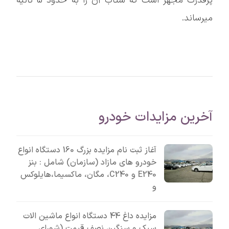
پرقدرت مجهز است که شتاب آن را به حدود 5 ثانیه
میرساند.
آخرین مزایدات خودرو
آغاز ثبت نام مزایده بزرگ 160 دستگاه انواع
خودرو های مازاد (سازمان) شامل : بنز
E240 و C240، مگان، ماکسیما،هایلوکس
و
مزایده داغ 44 دستگاه انواع ماشین الات
سبک و سنگین نصف قیمت (شورای