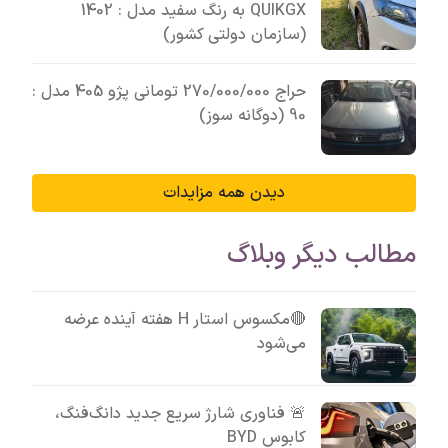
QUIKGX به رنگ سفید مدل : 1402
(سازمان دولتی کشور)
حراج 270/000/000 تومانی پژو 405 مدل :
90 (دوگانه سوز)
دیدن همه مزایدات
مطالب دیگر وبلاگ
🔴مکسوس استار H هفته آینده عرضه
می‌شود
🚨 فناوری شارژ سریع جدید دانگ‌فنگ،
کابوس BYD