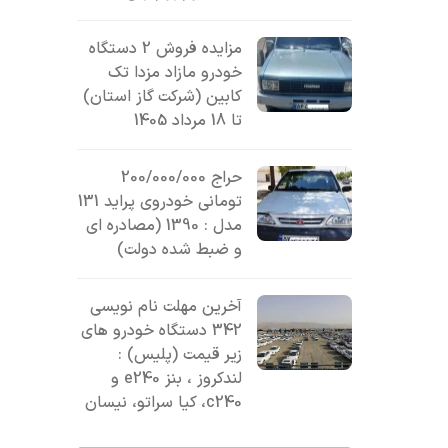
مزایده فروش 2 دستگاه
خودرو مازاد مزدا تک
کابین (شرکت گاز استان)
تا 18 مرداد 1405
حراج 200/000/000
تومانی خودروی پراید 131
مدل : 1390 (مصادره ای
و ضبط شده دولت)
آخرین مهلت نام نویسی
342 دستگاه خودرو های
زیر قیمت (پلیس) :
لندکروز ، بنز e240 و
c240، کیا سراتو، نیسان