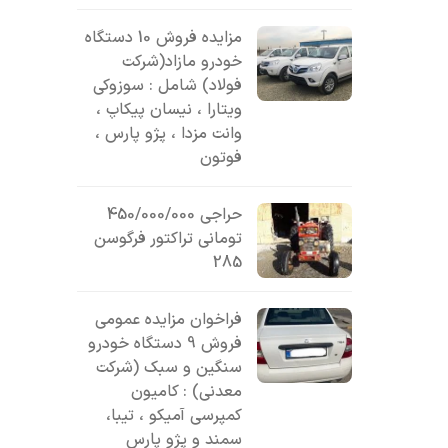
مزایده فروش 10 دستگاه
خودرو مازاد(شرکت
فولاد) شامل : سوزوکی
ویتارا ، نیسان پیکاپ ،
وانت مزدا ، پژو پارس ،
فوتون
حراجی 450/000/000
تومانی تراکتور فرگوسن
285
فراخوان مزایده عمومی
فروش 9 دستگاه خودرو
سنگین و سبک (شرکت
معدنی) : کامیون
کمپرسی آمیکو ، تیبا،
سمند و پژو پارس