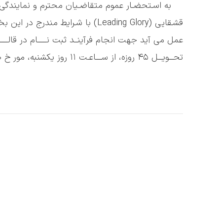
به اسـتحضـار عموم متقاضـیان محترم و نمایندگی
قشـقایی (Leading Glory) با شـرایط
عمل می آید جهت انجام فرآینــد ثبت نــــــام در قالــــــب
تحـــویـــل ۴۵ روزه، از ســــاعـت ۱۱ روز یکشنبه، مور خ ۱۴۰۵/۰۳/۱۰ تا زمان تکمیل ظرفیت، اقدام نمایند.