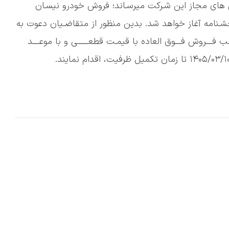
 های مجاز این شـرکت میرسـاند؛ فروش خودرو نیسـان
 مندرج در این بخشـنامه آغاز خواهد شد. بدین منظور از متقاضـیان دعوت به
 فــــروش فــــوق العاده با قیمـت قطعـــــــی و با موعــــد