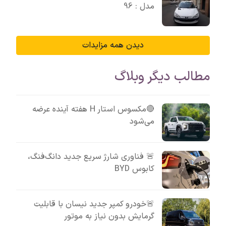
مدل : 96
دیدن همه مزایدات
مطالب دیگر وبلاگ
🔴مکسوس استار H هفته آینده عرضه
می‌شود
🚨 فناوری شارژ سریع جدید دانگ‌فنگ،
کابوس BYD
🚨خودرو کمپر جدید نیسان با قابلیت
گرمایش بدون نیاز به موتور