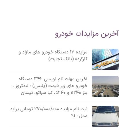
آخرین مزایدات خودرو
مزایده 13 دستگاه خودرو های مازاد و
کارکرده (بانک تجارت)
آخرین مهلت نام نویسی 342 دستگاه
خودرو های زیر قیمت (پلیس) : لندکروز ،
بنز e240 و c240، کیا سراتو، نیسان
ثبت نام مزایده 270/000/000 تومانی پراید
مدل : 91