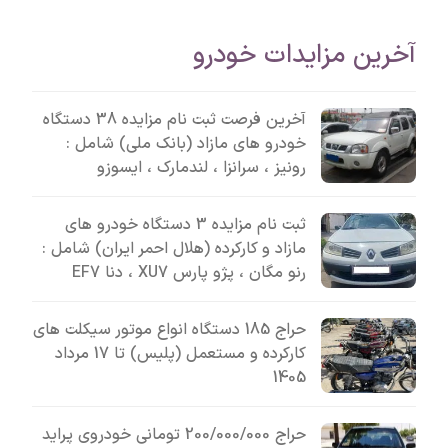
آخرین مزایدات خودرو
آخرین فرصت ثبت نام مزایده 38 دستگاه
خودرو های مازاد (بانک ملی) شامل :
رونیز ، سرانزا ، لندمارک ، ایسوزو
ثبت نام مزایده 3 دستگاه خودرو های
مازاد و کارکرده (هلال احمر ایران) شامل :
رنو مگان ، پژو پارس XU7 ، دنا EF7
حراج 185 دستگاه انواع موتور سیکلت های
کارکرده و مستعمل (پلیس) تا 17 مرداد
1405
حراج 200/000/000 تومانی خودروی پراید