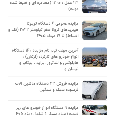
131 مدل : 1390 (مصادره ای و ضبط شده
دولت)
مزایده عمومی 6 دستگاه تویوتا
هیبریدهای کرولا صفر کیلومتر 2023 (نقد و
اقساط) تا 19 مرداد 1405
آخرین مهلت ثبت نام مزایده 140 دستگاه
انواع خودرو های کارکرده (ارتش) :
هایلوکس و لندکروز ،پراید ، پیکاپ و
نیسان و..
مزایده فروش 23 دستگاه ماشین آلات
فرسوده سبک و سنگین
مزایده 9 دستگاه انواع خودرو های زیر
قیمت (بنیاد مسکن) شامل : پژو 405