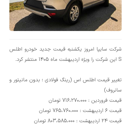
شرکت سایپا امروز یکشنبه قیمت جدید خودرو اطلس
S این شرکت را ویژه اردیبهشت ماه 1405 منتشر کرد.
تغییر قیمت اطلس اس (رینگ فولادی ؛ بدون مانیتور و
سانروف)
قیمت فروردین : 716،270،000 تومان
قیمت 6 اردیبهشت : 765،760،000 تومان
قیمت 24 اردیبهشت : 803،585،000 تومان