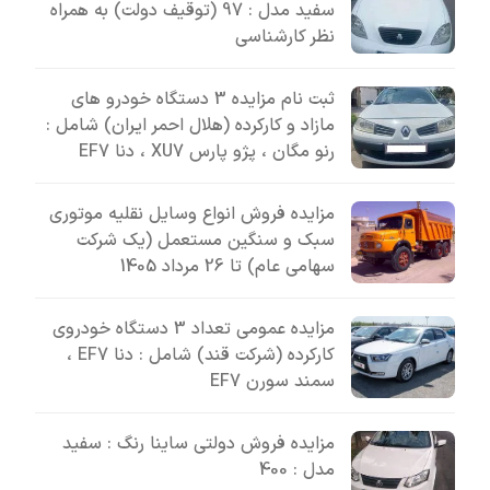
سفید مدل : 97 (توقیف دولت) به همراه
نظر کارشناسی
ثبت نام مزایده 3 دستگاه خودرو های
مازاد و کارکرده (هلال احمر ایران) شامل :
رنو مگان ، پژو پارس XU7 ، دنا EF7
مزایده فروش انواع وسایل نقلیه موتوری
سبک و سنگین مستعمل (یک شرکت
سهامی عام) تا 26 مرداد 1405
مزایده عمومی تعداد 3 دستگاه خودروی
کارکرده (شرکت قند) شامل : دنا EF7 ،
سمند سورن EF7
مزایده فروش دولتی ساینا رنگ : سفید
مدل : 400