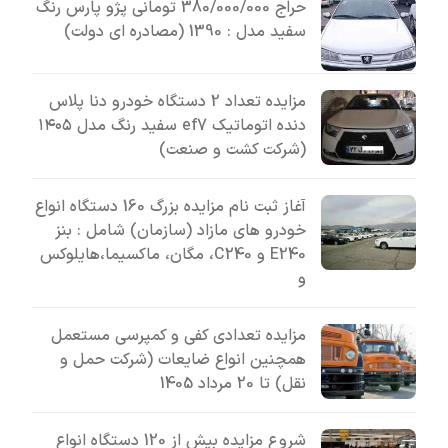
حراج 380/000/000 تومانی پژو پارس رنگ
سفید مدل : 1390 (مصادره ای دولت)
مزایده تعداد 2 دستگاه خودرو دنا پلاس
دنده اتوماتیک ef7 سفید رنگ مدل ۱۴۰۵
(شرکت کشت و صنعت)
آغاز ثبت نام مزایده بزرگ 160 دستگاه انواع
خودرو های مازاد (سازمان) شامل : بنز
E240 و C240، مگان، ماکسیما،هایلوکس
و
مزایده تعدادی کفی و کمپرسی مستعمل
همچنین انواع ضایعات (شرکت حمل و
نقل) تا 20 مرداد 1405
شروع مزایده بیش از 120 دستگاه انواع