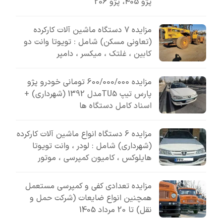
پژو 405، پژو 206
مزایده 7 دستگاه ماشین آلات کارکرده
(تعاونی مسکن) شامل : تویوتا وانت دو
کابین ، غلتک ، میکسر ، دامپر
مزایده 600/000/000 تومانی خودرو پژو
پارس تیپ TU5مدل 1392 (شهرداری) +
اسناد کامل دستگاه ها
مزایده 6 دستگاه انواع ماشین آلات کارکرده
(شهرداری) شامل : لودر ، وانت تویوتا
هایلوکس ، کامیون کمپرسی ، موتور
مزایده تعدادی کفی و کمپرسی مستعمل
همچنین انواع ضایعات (شرکت حمل و
نقل) تا 20 مرداد 1405