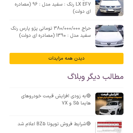
LX EF7 رنگ : سفید مدل : 96 (مصادره
ای دولت)
حراج 380/000/000 تومانی پژو پارس رنگ
سفید مدل : 1390 (مصادره ای دولت)
دیدن همه مزایدات
مطالب دیگر وبلاگ
🔴به زودی افزایش قیمت خودروهای
هایما S5 و 7X
🔴شرایط فروش تویوتا BZ5 اعلام شد