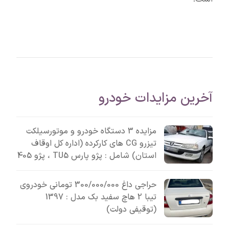
آخرین مزایدات خودرو
مزایده 3 دستگاه خودرو و موتورسیلکت
تیزرو CG های کارکرده (اداره کل اوقاف
استان) شامل : پژو پارس TU5 ، پژو 405
حراجی داغ 300/000/000 تومانی خودروی
تیبا 2 هاچ سفید بک مدل : 1397
(توقیفی دولت)