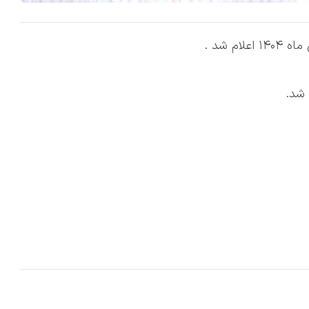
م شد .
شد.