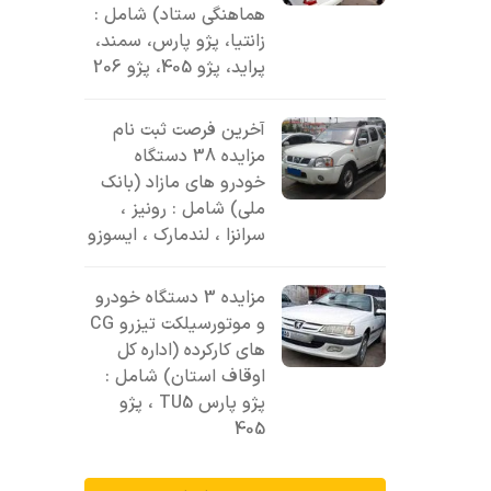
هماهنگی ستاد) شامل :
زانتیا، پژو پارس، سمند،
پراید، پژو 405، پژو 206
آخرین فرصت ثبت نام
مزایده 38 دستگاه
خودرو های مازاد (بانک
ملی) شامل : رونیز ،
سرانزا ، لندمارک ، ایسوزو
مزایده 3 دستگاه خودرو
و موتورسیلکت تیزرو CG
های کارکرده (اداره کل
اوقاف استان) شامل :
پژو پارس TU5 ، پژو
405