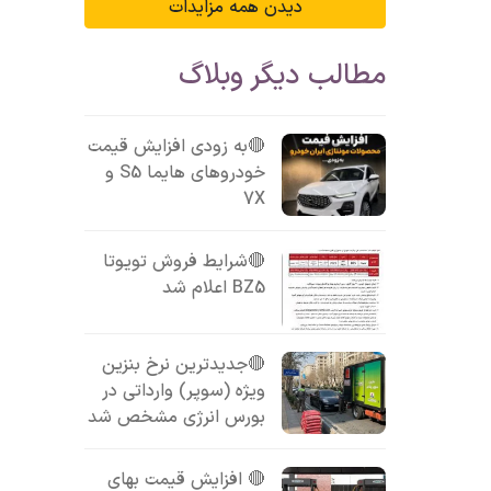
دیدن همه مزایدات
مطالب دیگر وبلاگ
🔴به زودی افزایش قیمت
خودروهای هایما S5 و
7X
🔴شرایط فروش تویوتا
BZ5 اعلام شد
🔴جدیدترین نرخ بنزین
ویژه (سوپر) وارداتی در
بورس انرژی مشخص شد
🔴 افزایش قیمت بهای