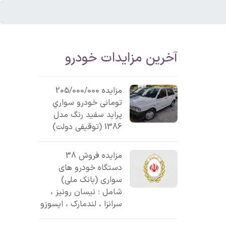
آخرین مزایدات خودرو
مزایده 205/000/000
تومانی خودرو سواري
پرايد سفيد رنگ مدل
1386 (توقیفی دولت)
مزایده فروش 38
دستگاه خودرو های
سواری (بانک ملی)
شامل : نیسان رونیز ،
سرانزا ، لندمارک ، ایسوزو