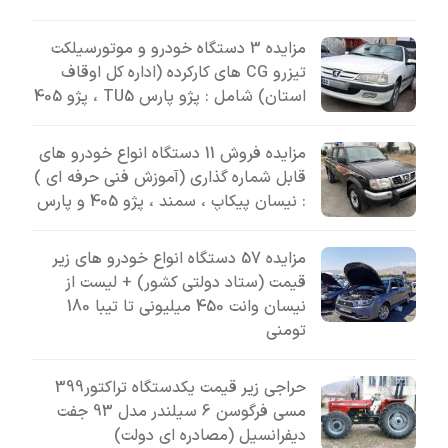
مزایده 3 دستگاه خودرو و موتورسیلکت
تیزرو CG های کارکرده (اداره کل اوقاف
استان) شامل : پژو پارس TU5 ، پژو 405
مزایده فروش 11 دستگاه انواع خودرو های
قابل شماره گذاری (آموزش فنی حرفه ای )
: نیسان پیکاپ ، سمند ، پژو 405 و پارس
مزایده 57 دستگاه انواع خودرو های زیر
قیمت (ستاد دولتی کشور) + لیست از
نیسان وانت 450 میلیونی تا تیبا 180
تومنی
حراجی زیر قیمت یکدستگاه تراکتور399
مسی فرگوسن 6 سیلندر مدل 93 جفت
دیفرانسیل (مصادره ای دولت)