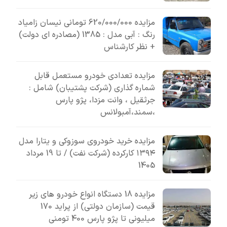
مزایده 620/000/000 تومانی نیسان زامیاد
رنگ : آبی مدل : 1385 (مصادره ای دولت)
+ نظر کارشناس
مزایده تعدادی خودرو مستعمل قابل
شماره گذاری (شرکت پشتیبان) شامل :
جرثقیل ، وانت مزدا، پژو پارس
،سمند،آمبولانس
مزایده خرید خودروی سوزوکی و یتارا مدل
۱۳۹۴ کارکرده (شرکت نفت) / تا 19 مرداد
1405
مزایده 18 دستگاه انواع خودرو های زیر
قیمت (سازمان دولتی) از پراید 170
میلیونی تا پژو پارس 400 تومنی