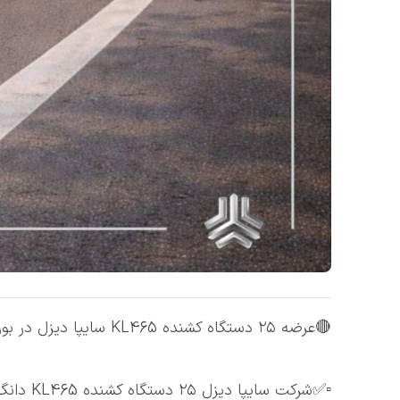
🔴عرضه ۲۵ دستگاه کشنده KL465 سایپا دیزل در بورس کالا