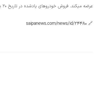
عرضه میکند. فروش خودروهای یادشده در تاریخ ۲۰ بهمن ماه در تالار خودرو بورس کالا انجام میشود.
saipanews.com/news/id/24480
🔗