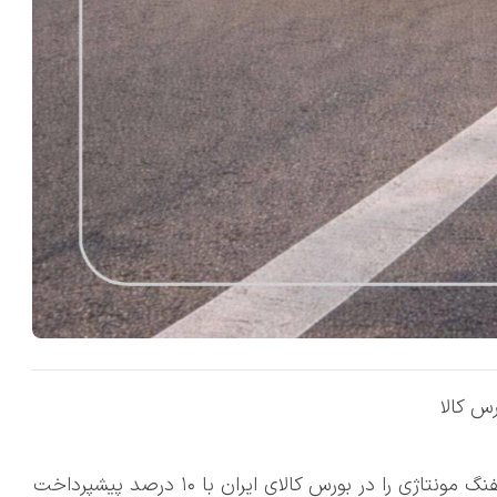
▫️✅شرکت سایپا دیزل ۲۵ دستگاه کشنده KL465 دانگفنگ مونتاژی را در بورس کالای ایران با ۱۰ درصد پیشپرداخت