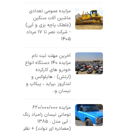
مزایده عمومی تعدادی
ماشین آلات سنگین
(غلطک پاچه بزی و آبی)
- شرکت نصر تا 17 مرداد
1405
آخرین مهلت ثبت نام
مزایده 140 دستگاه انواع
خودرو های کارکرده
(ارتش) : هایلوکس و
لندکروز ،پراید ، پیکاپ و
نیسان و..
مزایده 620/000/000
تومانی نیسان زامیاد رنگ
: آبی مدل : 1385
(مصادره ای دولت) + نظر