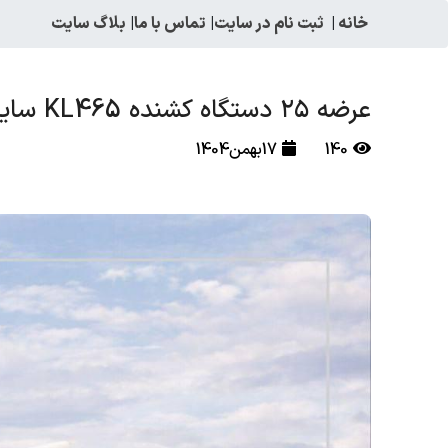
خانه
|
ثبت نام در سایت
|
تماس با ما
|
بلاگ سایت
عرضه ۲۵ دستگاه کشنده KL465 سایپا دیزل در بورس کالا
140
17بهمن1404