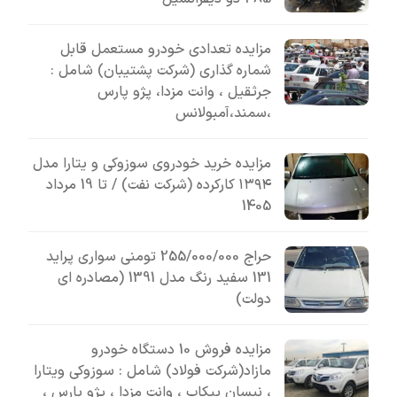
مزایده تعدادی خودرو مستعمل قابل
شماره گذاری (شرکت پشتیبان) شامل :
جرثقیل ، وانت مزدا، پژو پارس
،سمند،آمبولانس
مزایده خرید خودروی سوزوکی و یتارا مدل
۱۳۹۴ کارکرده (شرکت نفت) / تا 19 مرداد
1405
حراج 255/000/000 تومنی سواری پراید
131 سفید رنگ مدل 1391 (مصادره ای
دولت)
مزایده فروش 10 دستگاه خودرو
مازاد(شرکت فولاد) شامل : سوزوکی ویتارا
، نیسان پیکاپ ، وانت مزدا ، پژو پارس ،