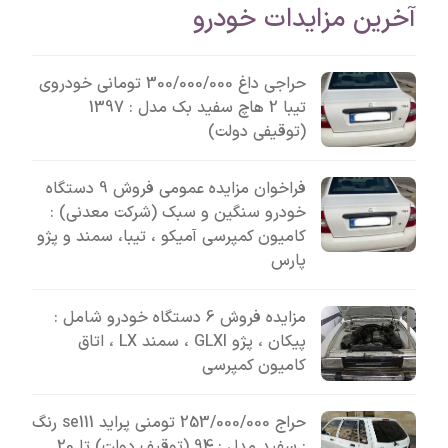
آخرین مزایدات خودرو
حراجی داغ 300/000/000 تومانی خودروی
تیبا 2 هاچ سفید بک مدل : 1397
(توقیفی دولت)
فراخوان مزایده عمومی فروش 9 دستگاه
خودرو سنگین و سبک (شرکت معدنی) :
کامیون کمپرسی آمیکو ، تیبا، سمند و پژو
پارس
مزایده فروش 6 دستگاه خودرو شامل :
پیکان ، پژو GLXI ، سمند LX ، اتاق
کامیون کمپرسی
حراج 253/000/000 تومنی پراید se111 رنگ
: سفید مدل : 94 (توقیف دولت) تا 20