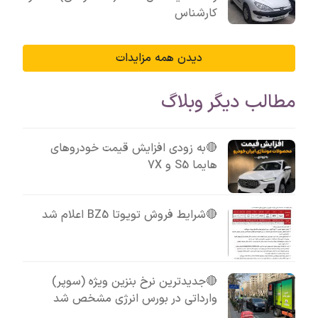
کارشناس
دیدن همه مزایدات
مطالب دیگر وبلاگ
🔴به زودی افزایش قیمت خودروهای
هایما S5 و 7X
🔴شرایط فروش تویوتا BZ5 اعلام شد
🔴جدیدترین نرخ بنزین ویژه (سوپر)
وارداتی در بورس انرژی مشخص شد