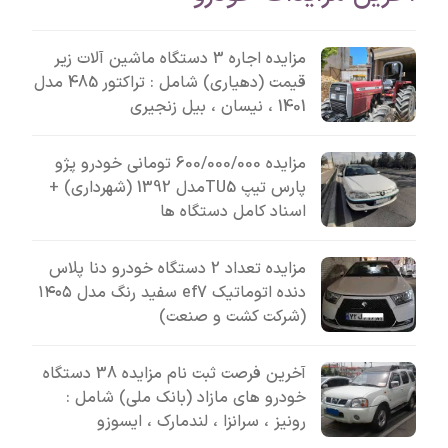
مزایده اجاره 3 دستگاه ماشین آلات زیر
قیمت (دهیاری) شامل : تراکتور 485 مدل
1401 ، نیسان ، بیل زنجیری
مزایده 600/000/000 تومانی خودرو پژو
پارس تیپ TU5مدل 1392 (شهرداری) +
اسناد کامل دستگاه ها
مزایده تعداد 2 دستگاه خودرو دنا پلاس
دنده اتوماتیک ef7 سفید رنگ مدل ۱۴۰۵
(شرکت کشت و صنعت)
آخرین فرصت ثبت نام مزایده 38 دستگاه
خودرو های مازاد (بانک ملی) شامل :
رونیز ، سرانزا ، لندمارک ، ایسوزو