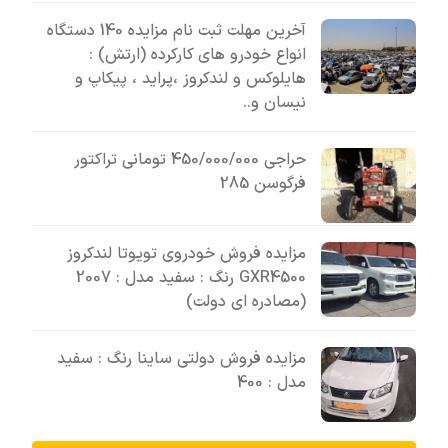
آخرین مهلت ثبت نام مزایده 140 دستگاه
انواع خودرو های کارکرده (ارتش) :
هایلوکس و لندکروز ،پراید ، پیکاپ و
نیسان و..
حراجی 450/000/000 تومانی تراکتور
فرگوسن 285
مزایده فروش خودروی تویوتا لندکروز
GXR4500 رنگ : سفید مدل : 2007
(مصادره ای دولت)
مزایده فروش دولتی ساینا رنگ : سفید
مدل : 400