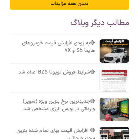
دیدن همه مزایدات
مطالب دیگر وبلاگ
🔴به زودی افزایش قیمت خودروهای
هایما S5 و 7X
🔴شرایط فروش تویوتا BZ5 اعلام شد
🔴جدیدترین نرخ بنزین ویژه (سوپر)
وارداتی در بورس انرژی مشخص شد
🔴 افزایش قیمت بهای تمام شده بنزین
سوپر وارداتی