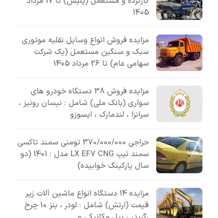
کارکرده و مستعمل (پلیس) تا 17 مرداد
1405
مزایده فروش انواع وسایل نقلیه موتوری
سبک و سنگین مستعمل (یک شرکت
سهامی عام) تا 26 مرداد 1405
مزایده فروش 38 دستگاه خودرو های
سواری (بانک ملی) شامل : نیسان رونیز ،
سرانزا ، لندمارک ، ایسوزو
حراجی 370/000/000 تومنی سمند تاکسی
سمند تیپ LX EF7 CNG مدل : 1401 (دو
سال پارکینگ خوابیده)
مزایده 14 دستگاه انواع ماشین آلات زیر
قیمت (ارتش) شامل : لودر ، بنز 10 چرخ
،گریدر ، بیل مکانیکی و