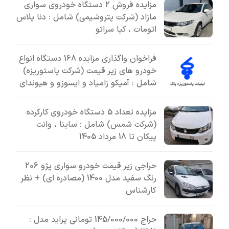
مزایده فروش 2 دستگاه خودروی سواری
مازاد (شرکت پتروشیمی) شامل : دنا پلاس
اتومات ، کیا سراتو
فراخوان واگذاری مزایده 168 دستگاه انواع
خودرو های زیر قیمت (شرکت پاستوریزه)
شامل : آمیکو زامیاد و ایسوزو و هیوندای
مزایده تعداد 5 دستگاه خودروی کارکرده
(شرکت شمس) شامل : ساینا ، وانت
پیکان تا 18 مرداد 1405
حراجی زیر قیمت خودرو سواری پژو 206
رنگ سفید مدل 1400 (مصادره ای) + نظر
کارشناس
حراج 145/000/000 تومانی پراید مدل :