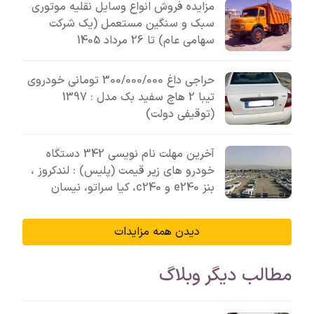
مزایده فروش انواع وسایل نقلیه موتوری
سبک و سنگین مستعمل (یک شرکت
سهامی عام) تا 26 مرداد 1405
حراجی داغ 300/000/000 تومانی خودروی
تیبا 2 هاچ سفید بک مدل : 1397
(توقیفی دولت)
آخرین مهلت نام نویسی 342 دستگاه
خودرو های زیر قیمت (پلیس) : لندکروز ،
بنز e240 و c240، کیا سراتو، نیسان
دیدن همه مزایدات
مطالب دیگر وبلاگ