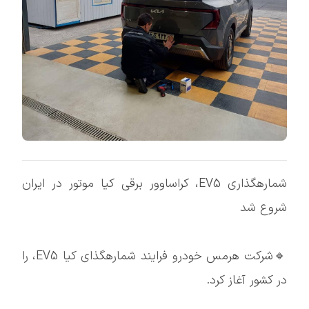
شمارهگذاری EV5، کراساوور برقی کیا موتور در ایران
شروع شد
🔹شرکت هرمس خودرو فرایند شمارهگذای کیا EV5، را
در کشور آغاز کرد.