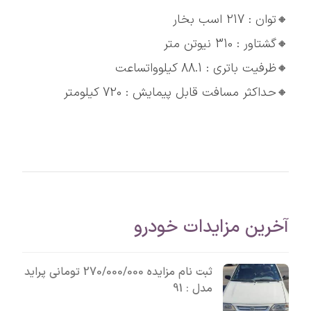
🔸توان : 217 اسب بخار
🔸گشتاور : 310 نیوتن متر
🔸ظرفیت باتری : 88.1 کیلوواتساعت
🔸حداکثر مسافت قابل پیمایش : 720 کیلومتر
آخرین مزایدات خودرو
ثبت نام مزایده 270/000/000 تومانی پراید
مدل : 91