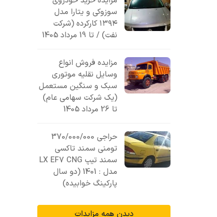
مزایده خرید خودروی
سوزوکی و یتارا مدل
۱۳۹۴ کارکرده (شرکت
نفت) / تا 19 مرداد 1405
مزایده فروش انواع
وسایل نقلیه موتوری
سبک و سنگین مستعمل
(یک شرکت سهامی عام)
تا 26 مرداد 1405
حراجی 370/000/000
تومنی سمند تاکسی
سمند تیپ LX EF7 CNG
مدل : 1401 (دو سال
پارکینگ خوابیده)
دیدن همه مزایدات