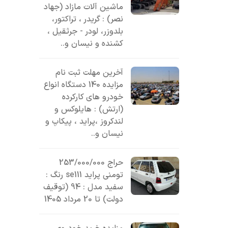
ماشین آلات مازاد (جهاد
نصر) : گریدر ، تراکتور،
بلدوزر، لودر - جرثقیل ،
کشنده و نیسان و..
آخرین مهلت ثبت نام
مزایده 140 دستگاه انواع
خودرو های کارکرده
(ارتش) : هایلوکس و
لندکروز ،پراید ، پیکاپ و
نیسان و..
حراج 253/000/000
تومنی پراید se111 رنگ :
سفید مدل : 94 (توقیف
دولت) تا 20 مرداد 1405