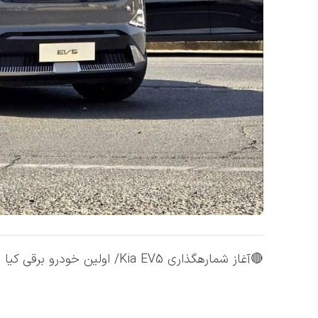
🔴آغاز شمارهگذاری Kia EV5/ اولین خودرو برقی کیا در ایران توسط هرمس خودرو پلاک شد.