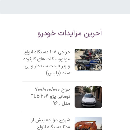
آخرین مزایدات خودرو
حراجی 108 دستگاه انواع
موتورسیکلت های کارکرده
و زیر قیمت سنددار و بی
سند (پلیس)
حراج 700/000/000
تومانی پژو 206 TU5
مدل : 96
شروع مزایده بیش از
290 دستگاه انواع