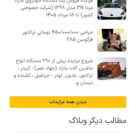
مزایده فروش یک دستگاه خودروی مازاد
مزدا 3N مدل 1398 (شرکت خصوصی
کشور) تا 18 مرداد 1405
حراجی 450/000/000 تومانی تراکتور
فرگوسن 285
شروع مزایده بیش از 290 دستگاه انواع
ماشین آلات مازاد (جهاد نصر) : گریدر ،
تراکتور، بلدوزر، لودر - جرثقیل ، کشنده و
نیسان و..
دیدن همه مزایدات
مطالب دیگر وبلاگ