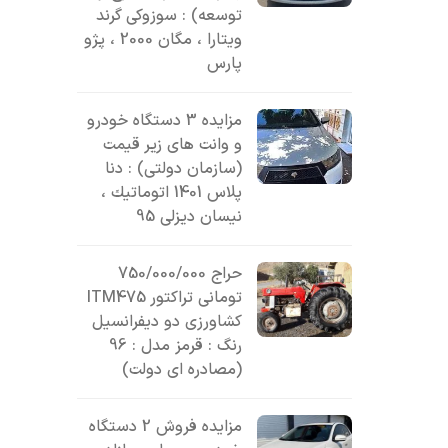
توسعه) : سوزوکی گرند
ویتارا ، مگان 2000 ، پژو
پارس
مزایده 3 دستگاه خودرو
و وانت های زیر قیمت
(سازمان دولتی) : دنا
پلاس 1401 اتوماتيك ،
نیسان دیزلی 95
حراج 750/000/000
تومانی تراکتور ITM475
کشاورزی دو دیفرانسیل
رنگ : قرمز مدل : 96
(مصادره ای دولت)
مزایده فروش 2 دستگاه