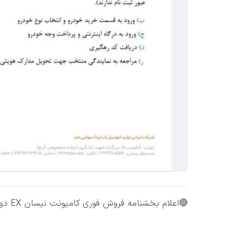
🔴اعلام بخشنامه فروش فوری کامیونت نیسان EX دوگانه سوز از سوی شرکت زامیاد ویژه آذر ماه ۱۴۰۴