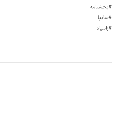
#بخشنامه
#سایپا
#زامیاد