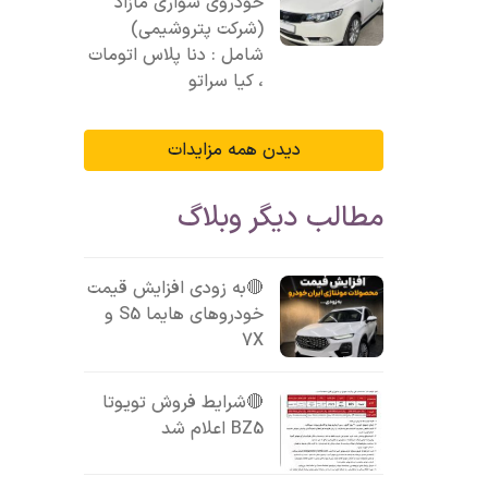
خودروی سواری مازاد
(شرکت پتروشیمی)
شامل : دنا پلاس اتومات
، کیا سراتو
دیدن همه مزایدات
مطالب دیگر وبلاگ
🔴به زودی افزایش قیمت
خودروهای هایما S5 و
7X
🔴شرایط فروش تویوتا
BZ5 اعلام شد