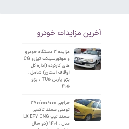
آخرین مزایدات خودرو
مزایده 3 دستگاه خودرو
و موتورسیلکت تیزرو CG
های کارکرده (اداره کل
اوقاف استان) شامل :
پژو پارس TU5 ، پژو
405
حراجی 370/000/000
تومنی سمند تاکسی
سمند تیپ LX EF7 CNG
مدل : 1401 (دو سال