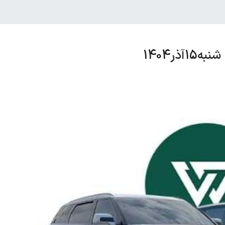
ذر1404