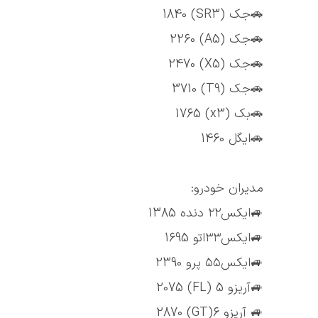
🚗جک (SR3) 1840
🚗جک (A5) 2260
🚗جک (X5) 2470
🚗جک (T9) 3710
🚗بک (x3) 1765
🚗ایگل 1460
مدیران خودرو:
🚙ایکس۲۲ دنده 1385
🚙ایکس۳۳اتو 1695
🚙ایکس۵۵ پرو 2390
🚙آریزو 5 (FL) 2075
🚙 آریزو 6(GT) 2870