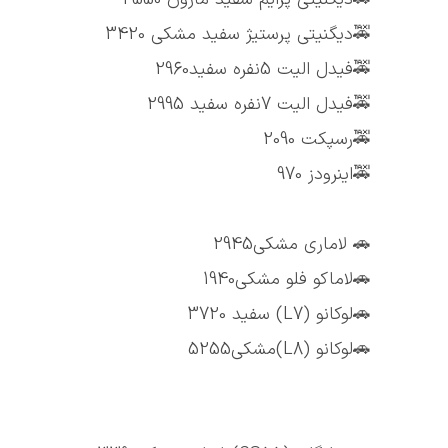
🚕دیگنیتی پرستیژ سفید مشکی 3420
🚕فیدل الیت 5نفره سفید2960
🚕فیدل الیت 7نفره سفید 2995
🚕رسپکت 2090
🚕اینرودز 970
🚗 لاماری مشکی2945
🚗لاماکو فلو مشکی1940
🚗لوکانو (L7) سفید 3720
🚗لوکانو (L8)مشکی5255