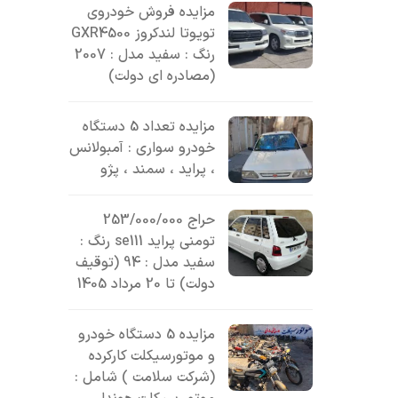
مزایده فروش خودروی
تویوتا لندکروز GXR4500
رنگ : سفید مدل : 2007
(مصادره ای دولت)
مزایده تعداد 5 دستگاه
خودرو سواری : آمبولانس
، پراید ، سمند ، پژو
حراج 253/000/000
تومنی پراید se111 رنگ :
سفید مدل : 94 (توقیف
دولت) تا 20 مرداد 1405
مزایده 5 دستگاه خودرو
و موتورسیکلت کارکرده
(شرکت سلامت ) شامل :