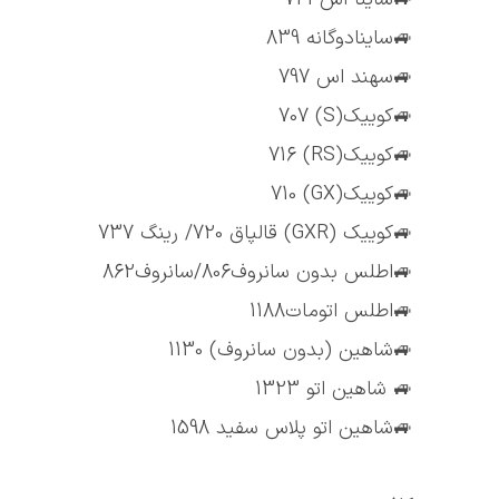
🚙ساینادوگانه 839
🚙سهند اس 797
🚙کوییک(S) 707
🚙کوییک(RS) 716
🚙کوییک(GX) 710
🚙کوییک (GXR) قالپاق 720/ رینگ 737
🚙اطلس بدون سانروف806/سانروف862
🚙اطلس اتومات1188
🚙شاهین (بدون سانروف) 1130
🚙 شاهین اتو 1323
🚙شاهین اتو پلاس سفید 1598