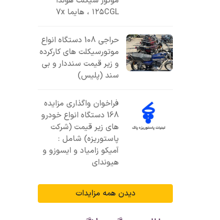
موتور سیکلت هوندا
۱۲۵CGL ، هایما 7x
حراجی 108 دستگاه انواع
موتورسیکلت های کارکرده
و زیر قیمت سنددار و بی
سند (پلیس)
فراخوان واگذاری مزایده
168 دستگاه انواع خودرو
های زیر قیمت (شرکت
پاستوریزه) شامل :
آمیکو زامیاد و ایسوزو و
هیوندای
دیدن همه مزایدات