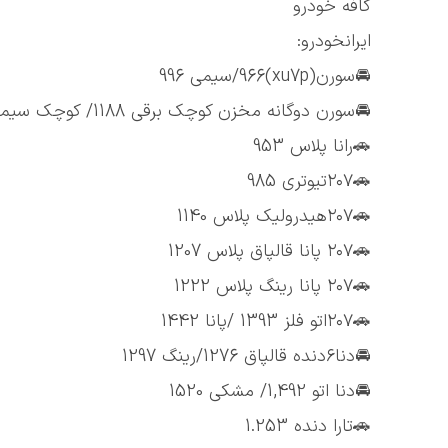
کافه خودرو
ایرانخودرو:
🚘سورن(xu7p)966/سیمی 996
🚘سورن دوگانه مخزن کوچک برقی 1188/ کوچک سیمی 1218 / بزرگ برقی 1222/بزرگ سیمی 1284
🚗رانا پلاس 953
🚗۲۰۷تیوتری 985
🚗۲۰۷هیدرولیک پلاس 1140
🚗۲۰۷ پانا قالپاق پلاس 1207
🚗۲۰۷ پانا رینگ پلاس 1222
🚗۲۰۷اتو فلز 1393 /پانا 1442
🚘دنا۶دنده قالپاق 1276/رینگ 1297
🚘دنا اتو 1,492/ مشکی 1520
🚗تارا دنده 1.253