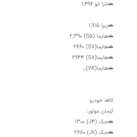
🚗تارا اتو 1,496
🚗ریرا 1,915
🚗هایما (S5) 2,390
🚗هایما(S7) 2660
🚗هایما(S8) 2944
🚗هایما(7X)_
کافه خودرو
کرمان موتور:
🚗جک (J4) 1300
🚗جک (J7) 2680