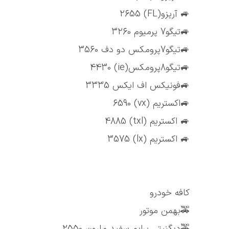
🚙 آریزو(FL) 2655
🚙تیگو7 پرمیوم 3260
🚙تیگو7پرومکس دو دف 3560
🚙تیگو8پرومکس(ie) 4430
🚙فونیکس اف ایکس 3335
🚙اکستریم (vx) 6590
🚙 اکستریم (txl) 4885
🚙 اکستریم (lx) 3575
کافه خودرو
🚕بهمن موتور
🚕دیگنیتی پرایم سفید مارون 2550