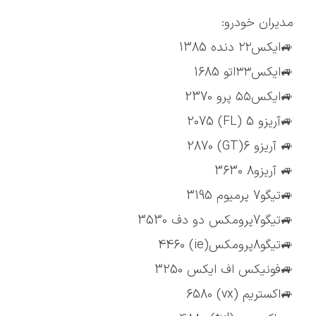
مدیران خودرو:
🚙ایکس۲۲ دنده 1385
🚙ایکس۳۳اتو 1685
🚙ایکس۵۵ پرو 2370
🚙آریزو 5 (FL) 2075
🚙 آریزو 6(GT) 2870
🚙 آریزو8 3630
🚙تیگو7 پرمیوم 3195
🚙تیگو7پرومکس دو دف 3530
🚙تیگو8پرومکس(ie) 4460
🚙فونیکس اف ایکس 3250
🚙اکستریم (vx) 6580