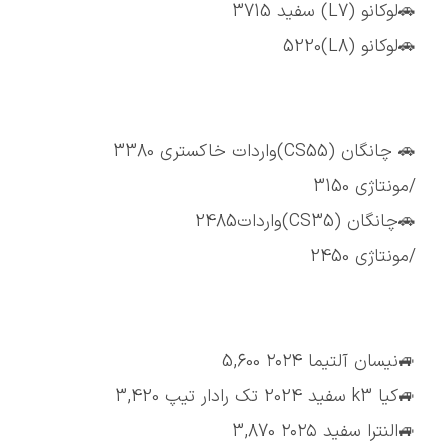
🚗لوکانو (L7) سفید 3715
🚗لوکانو (L8)5220
🚗 چانگان (CS55)واردات خاکستری 3380
/مونتاژی 3150
🚗چانگان (CS35)واردات2485
/مونتاژی 2450
🚙نیسان آلتیما ۲۰۲۴ 5,600
🚙کیا k3 سفید 2024 تک رادار تیپ 3,420
🚙النترا سفید ۲۰۲۵ 3,870