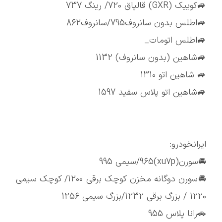
🚙کوییک (GXR) قالپاق 720/ رینگ 737
🚙اطلس بدون سانروف795/سانروف862
🚙اطلس اتومات_
🚙شاهین (بدون سانروف) 1132
🚙 شاهین اتو 1310
🚙شاهین اتو پلاس سفید 1597
ایرانخودرو:
🚘سورن(xu7p)965/سیمی 995
🚘سورن دوگانه مخزن کوچک برقی 1200/ کوچک سیمی
1220 / بزرگ برقی 1232/بزرگ سیمی 1256
🚗رانا پلاس 955