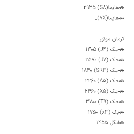
🚗هایما(S8) 2935
🚗هایما(7X)_
کرمان موتور:
🚗جک (J4) 1305
🚗جک (J7) 2570
🚗جک (SR3) 1840
🚗جک (A5) 2260
🚗جک (X5) 2460
🚗جک (T9) 3700
🚗بک (x3) 1750
🚗ایگل 1455