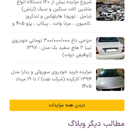
شروع مزایده بیش از 120 دستگاه انواع
ماشین آلات سنگین و سبک (ارتش)
شامل : تویوتا هایلوکس و لندکروز
،کامیون ، مزدا وانت ، پیکاپ ، پژو 405 و
حراجی داغ 300/000/000 تومانی خودروی
تیبا 2 هاچ سفید بک مدل : 1397
(توقیفی دولت)
مزایده خرید خودروی سوزوکی و یتارا مدل
۱۳۹۴ کارکرده (شرکت نفت) / تا 19 مرداد
1405
دیدن همه مزایدات
مطالب دیگر وبلاگ