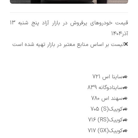
قیمت خودروهای پرفروش در بازار آزاد پنج شنبه 13
آذر1404
❌لیست بر اساس منابع معتبر در بازار تهیه شده است
🚙ساینا اس 721
🚙ساینادوگانه 839
🚙سهند اس 780
🚙کوییک(S) 705
🚙کوییک(RS) 716
🚙کوییک(GX) 717