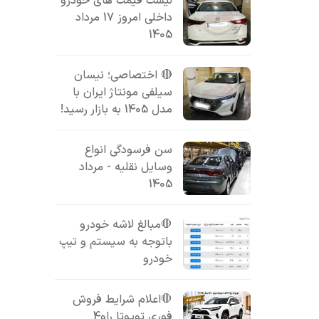
لیست قیمت های خودرو
داخلی امروز 17 مرداد
1405
🔴 اختصاصی؛ نیسان
سیلفی مونتاژ ایران با
مدل 1405 به بازار رسید!
سن فرسودگی انواع
وسایل نقلیه - مرداد
1405
🛑مبالغ لاشه خودرو
باتوجه به سیستم و تیپ
خودرو
🛑اعلام شرایط فروش
فوری تویوتا راو4