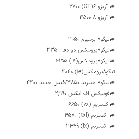
🚙 آریزو 6(GT) 2700
🚙 آریزو 8 3500
🚙تیگو7 پرمیوم 3050
🚙تیگو7پرومکس دو دف 3350
🚙تیگو8پرومکس(ie) 4155
تیگو8پرومکس(ie) 4040
🚙تیگو8 هیبرید 3850/فیس جدید 4400
🚙فونیکس اف ایکس 2,990
🚙اکستریم (vx) 6650
🚙 اکستریم (txl) 4570
🚙 اکستریم (lx) 3449