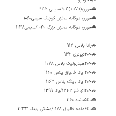
ایرانخودرو:
🚘سورن(xu7p)903/سیمی 935
🚘سورن دوگانه مخزن کوچک سیمی1060
🚘سورن دوگانه مخزن بزرگ 1040/سیمی1138
🚗رانا پلاس 913
🚗۲۰۷تیوتری 932
🚗۲۰۷هیدرولیک پلاس 1078
🚗۲۰۷ پانا قالپاق پلاس 1140
🚗۲۰۷ پانا رینگ پلاس 1163
🚗۲۰۷اتو فلز 1342/پانا 1399
🚘دنا۵دنده 1160
🚘دنا۶دنده قالپاق 1178/مشکی رینگ 1233