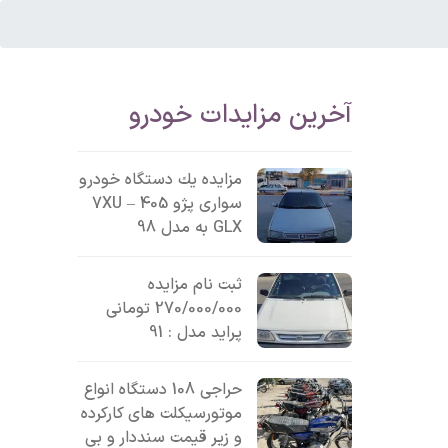
آخرین مزایدات خودرو
مزایده یك دستگاه خودرو
سواری پژو 405 – 7XU
GLX به مدل 98
ثبت نام مزایده
270/000/000 تومانی
پراید مدل : 91
حراجی 108 دستگاه انواع
موتورسیکلت های کارکرده
و زیر قیمت سنددار و بی