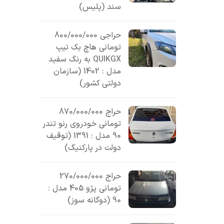
سند (پلیس)
حراجی 800/000/000
تومانی ھاچ بک تیپ
QUIKGX به رنگ سفید
مدل : 1402 (سازمان
دولتی کشور)
حراج 870/000/000
تومانی خودروی رنو تندر
90 مدل : 1391 (توقیف
دولت در پارکنیگ)
حراج 270/000/000
تومانی پژو 405 مدل :
90 (دوگانه سوز)