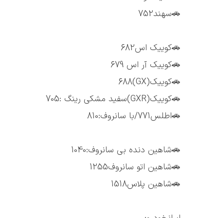
🚗سهند752
🚗کوییک اس682
🚗کوییک آر اس 679
🚗کوییک(GX)688
🚗کوییک(GXR)سفید مشکی رینگ :705
🚗اطلس771/با سانروف:810
🚗شاهین دنده بی سانروف:1040
🚗شاهین اتو سانروف1255
🚗شاهین پلاس1518