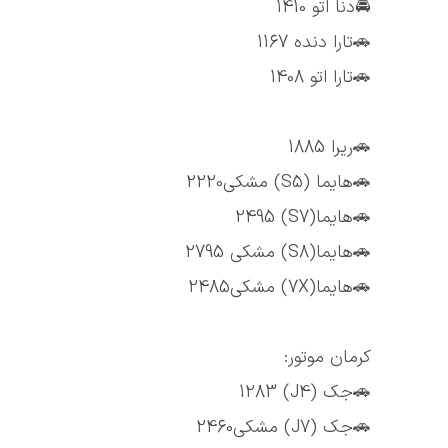
🚘دنا اتو 1410
🚗تارا دنده 1167
🚗تارا اتو 1408
🚗ریرا 1885
🚗هایما (S5) مشکی2220
🚗هایما(S7) 2495
🚗هایما(S8) مشکی 2795
🚗هایما(7X) مشکی2485
کرمان موتور:
🚗جک (J4) 1283
🚗جک (J7) مشکی2460