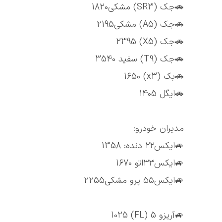
🚗جک (SR3) مشکی1820
🚗جک (A5) مشکی2195
🚗جک (X5) 2395
🚗جک (T9) سفید 3540
🚗بک (x3) 1650
🚗ایگل 1405
مدیران خودرو:
🚙ایکس۲۲ دنده: 1358
🚙ایکس۳۳اتو 1670
🚙ایکس۵۵ پرو مشکی2255
🚙آریزو 5 (FL) 1025