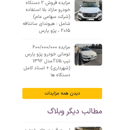
مزایده فروش 2 دستکاه
خودرو مازاد بلا استفاده
(شرکت سهامی عام)
شامل : هیوندای سانتافه
2015 ، پژو پارس
مزایده 600/000/000
تومانی خودرو پژو پارس
تیپ TU5مدل 1392
(شهرداری) + اسناد کامل
دستگاه ها
دیدن همه مزایدات
مطالب دیگر وبلاگ